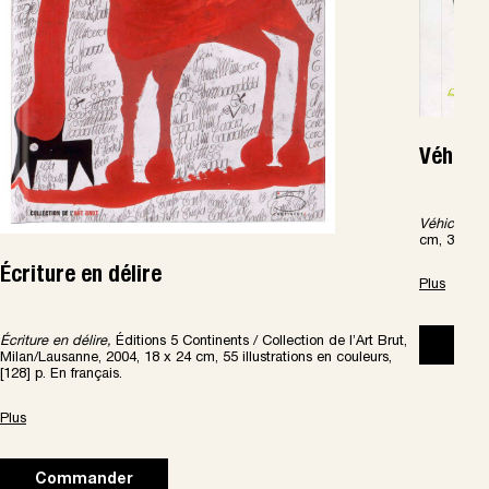
Véhicul
Véhicules d
cm, 32 pag
Écriture en délire
Plus
Écriture en délire,
Éditions 5 Continents / Collection de l’Art Brut,
Com
Milan/Lausanne, 2004, 18 x 24 cm, 55 illustrations en couleurs,
[128] p. En français.
Plus
Commander