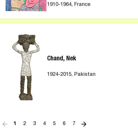
1910-1964, France
Chand, Nek
1924-2015, Pakistan
1
2
3
4
5
6
7