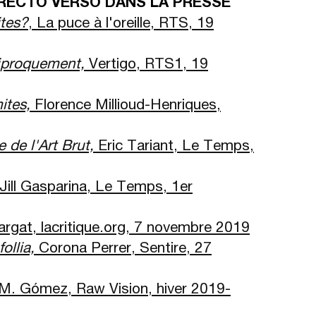
, RECTO VERSO DANS LA PRESSE
ites?
, La puce à l'oreille, RTS, 19
ciproquement,
Vertigo, RTS1, 19
ites,
Florence Millioud-Henriques,
e de l'Art Brut,
Eric Tariant, Le Temps,
, Jill Gasparina, Le Temps, 1er
argat, lacritique.org, 7 novembre 2019
ollia,
Corona Perrer, Sentire, 27
M. Gómez, Raw Vision, hiver 2019-