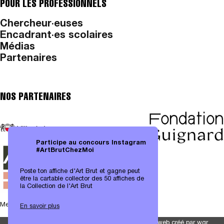
POUR LES PROFESSIONNELS
Chercheur·euses
Encadrant·es scolaires
Médias
Partenaires
NOS PARTENAIRES
Participe au concours Instagram
#ArtBrutChezMoi
Poste ton affiche d'Art Brut et gagne peut
être la cartable collector des 50 affiches de
la Collection de l'Art Brut
Mentions légales
|
Protection des données
En savoir plus
Site web créé par
wgr