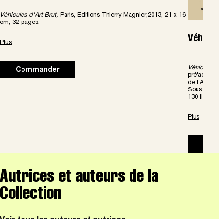
Véhicules d'Art Brut,
Paris, Editions Thierry Magnier,2013, 21 x 16
cm, 32 pages.
Véhicul
Plus
V
é
hicules
(
Commander
préface de
de l’Art Br
Sous la di
130 illustra
Plus
Com
Autrices et auteurs de la
Collection