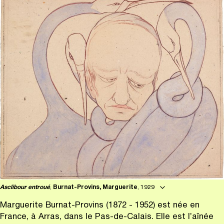
Asclibour entroué
,
Burnat-Provins, Marguerite
, 1929
Marguerite Burnat-Provins (1872 - 1952) est née en
France, à Arras, dans le Pas-de-Calais. Elle est l’aînée