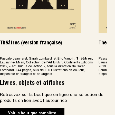
Théâtres (version française)
Theatre
Pascale Jeanneret, Sarah Lombardi et Eric Vautrin,
Th
é
â
tres,
Pascale Je
Lausanne/ Milan, Collection de l’Art Brut/ 5 Continents Editions,
Lausanne/ M
2019, « Art Brut, la collection », sous la direction de Sarah
2019, « Art
Lombardi, 144 pages, plus de 100 illustrations en couleur,
Lombardi, 1
disponible en français et en anglais.
disponible 
Livres, objets et affiches
Retrouvez sur la boutique en ligne une sélection de
produits en lien avec l'auteur·rice
Voir la boutique complète