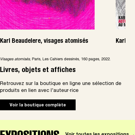
Karl Beaudelere, visages atomisés
Karl Be
Visages atomis
é
s
, Paris, Les Cahiers dessinés, 160 pages, 2022.
Livres, objets et affiches
Retrouvez sur la boutique en ligne une sélection de
produits en lien avec l'auteur·rice
Voir la boutique complète
EXPOSITIONS