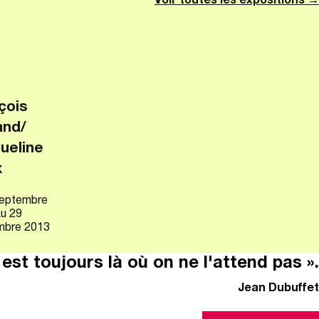
Voir toutes les expositions →
çois
and/
ueline
x
septembre
u 29
mbre 2013
il est toujours là où on ne l'attend pas ».
Jean Dubuffet