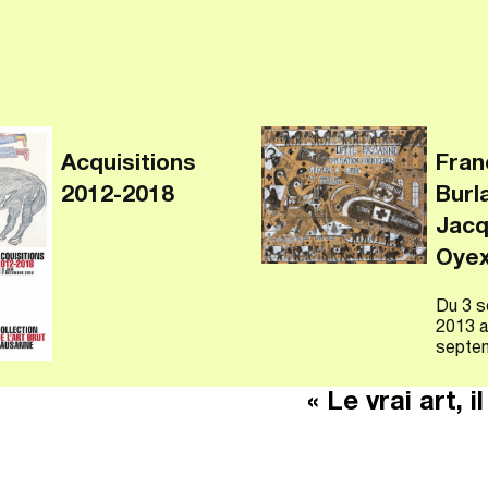
Acquisitions
Fran
2012-2018
Burl
Jacq
Oye
Du
3 
2013
a
septe
« Le vrai art, 