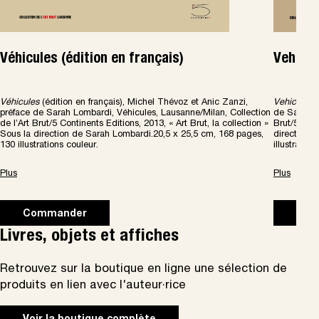
Véhicules (édition en français)
Vehicle
V
é
hicules
(édition en français), Michel Thévoz et Anic Zanzi,
Vehicles
(e
préface de Sarah Lombardi, Véhicules, Lausanne/Milan, Collection
de Sarah L
de l’Art Brut/5 Continents Editions, 2013, « Art Brut, la collection »
Brut/5 Cont
Sous la direction de Sarah Lombardi.20,5 x 25,5 cm, 168 pages,
direction 
130 illustrations couleur.
illustration
Plus
Plus
Commander
Com
Livres, objets et affiches
Retrouvez sur la boutique en ligne une sélection de
produits en lien avec l'auteur·rice