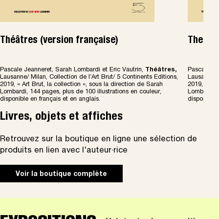
Théâtres (version française)
Theatre
Pascale Jeanneret, Sarah Lombardi et Eric Vautrin,
Th
é
â
tres,
Pascale Je
Lausanne/ Milan, Collection de l’Art Brut/ 5 Continents Editions,
Lausanne/ M
2019, « Art Brut, la collection », sous la direction de Sarah
2019, « Art
Lombardi, 144 pages, plus de 100 illustrations en couleur,
Lombardi, 1
disponible en français et en anglais.
disponible 
Livres, objets et affiches
Retrouvez sur la boutique en ligne une sélection de
produits en lien avec l'auteur·rice
Voir la boutique complète