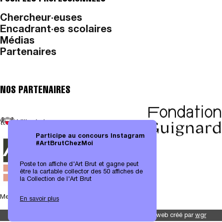
Chercheur·euses
Encadrant·es scolaires
Médias
Partenaires
NOS PARTENAIRES
Participe au concours Instagram
#ArtBrutChezMoi
Poste ton affiche d'Art Brut et gagne peut
être la cartable collector des 50 affiches de
la Collection de l'Art Brut
Mentions légales
|
Protection des données
En savoir plus
Site web créé par
wgr