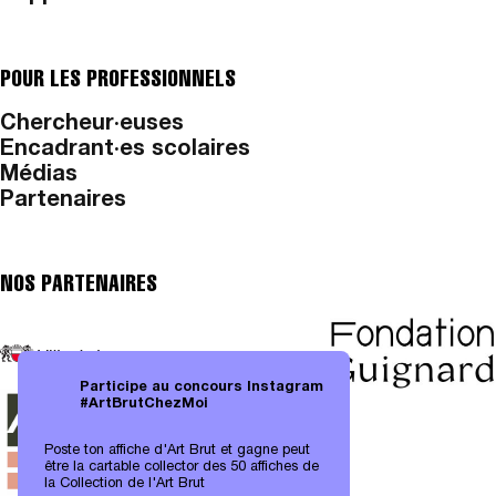
POUR LES PROFESSIONNELS
Chercheur·euses
Encadrant·es scolaires
Médias
Partenaires
NOS PARTENAIRES
Participe au concours Instagram
#ArtBrutChezMoi
Poste ton affiche d'Art Brut et gagne peut
être la cartable collector des 50 affiches de
la Collection de l'Art Brut