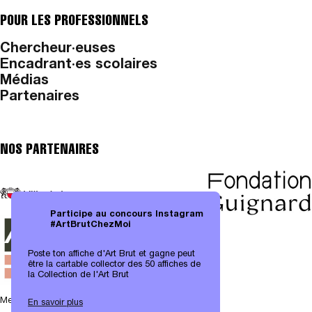
POUR LES PROFESSIONNELS
Chercheur·euses
Encadrant·es scolaires
Médias
Partenaires
NOS PARTENAIRES
Participe au concours Instagram
#ArtBrutChezMoi
Poste ton affiche d'Art Brut et gagne peut
être la cartable collector des 50 affiches de
la Collection de l'Art Brut
Mentions légales
|
Protection des données
En savoir plus