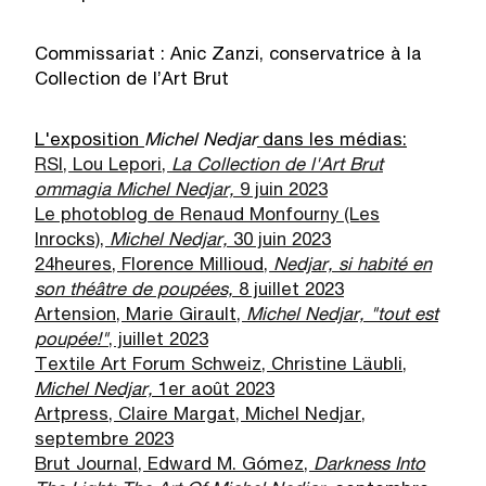
Commissariat : Anic Zanzi, conservatrice à la
Collection de l’Art Brut
L'exposition
Michel Nedjar
dans les m
é
dias:
RSI, Lou Lepori,
La Collection de l'Art Brut
ommagia Michel Nedjar,
9 juin 2023
Le photoblog de Renaud Monfourny (Les
Inrocks),
Michel Nedjar,
30 juin 2023
24heures, Florence Millioud,
Nedjar, si habit
é
en
son th
é
â
tre de poup
é
es,
8 juillet 2023
Artension, Marie Girault,
Michel Nedjar, "tout est
poup
é
e!"
, juillet 2023
Textile Art Forum Schweiz, Christine Läubli,
Michel Nedjar,
1er août 2023
Artpress, Claire Margat, Michel Nedjar,
septembre 2023
Brut Journal, Edward M. Gómez,
Darkness Into