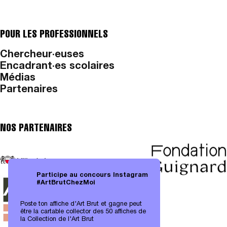
POUR LES PROFESSIONNELS
Chercheur·euses
Encadrant·es scolaires
Médias
Partenaires
NOS PARTENAIRES
Participe au concours Instagram
#ArtBrutChezMoi
Poste ton affiche d'Art Brut et gagne peut
être la cartable collector des 50 affiches de
la Collection de l'Art Brut