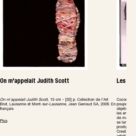
On m'appelait Judith Scott
Les Coc
On m'appelait Judith Scott,
15 cm - [32] p. Collection de l'Art
Cocons géa
Brut, Lausanne et Mont-sur-Lausanne, Jean Genoud SA, 2006. En
poupées d'
français.
objets hété
les enrobe e
de manière
Plus
se lance l
prodigieus
Creative G