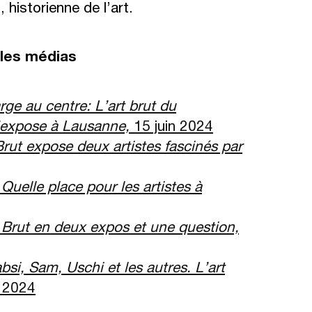
historienne de l’art.
les m
é
dias
rge au centre: L
’
art brut du
expose
à
Lausanne,
15 juin 2024
Brut expose deux artistes fascin
é
s par
,
Quelle place pour les artistes
à
 Brut en deux expos et une question,
bsi, Sam, Uschi et les autres. L
’
art
 2024