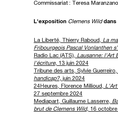
Commissariat : Teresa Maranzano, 
L'exposition
Clemens Wild
dans 
La Liberté, Thierry Raboud,
La ma
Fribourgeois Pascal Vonlanthen s
’
Radio Lac (ATS),
Lausanne: l'Art 
l'
é
criture,
13 juin 2024
Tribune des arts, Sylvie Guerreiro
handicap?,
juin 2024
24Heures, Florence Millioud,
L'Art
27 septembre 2024
Mediapart, Guillaume Lasserre,
Ba
brut de Clemens Wild,
16 octobre