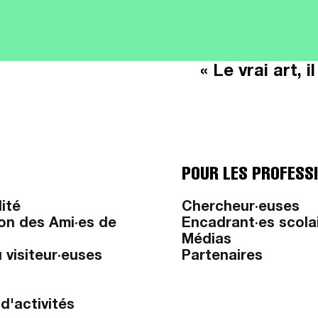
« Le vrai art, 
POUR LES PROFESS
lité
Chercheur·euses
on des Ami·es de
Encadrant·es scola
Médias
 visiteur·euses
Partenaires
d'activités