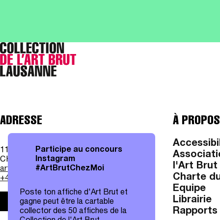
ADRESSE
À PROPOS
Accessibi
Participe au concours
11, av. des Bergières
Associati
Instagram
CH - 1004 Lausanne
l'Art Brut
#ArtBrutChezMoi
art.brut@lausanne.ch
Charte du
+41 21 315 25 70
Equipe
Poste ton affiche d'Art Brut et
Librairie
gagne peut être la cartable
Infos pratiques
Rapports 
collector des 50 affiches de la