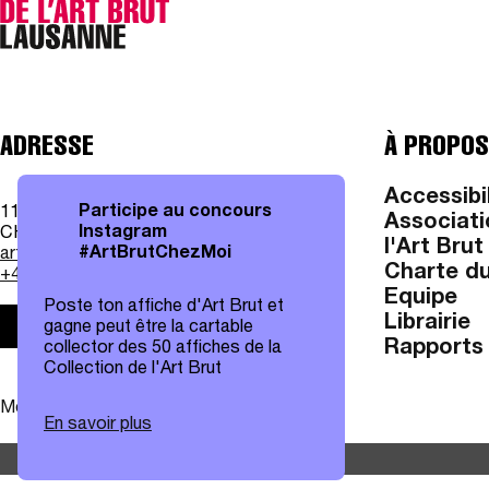
ADRESSE
À PROPOS
Accessibi
Participe au concours
11, av. des Bergières
Associati
Instagram
CH - 1004 Lausanne
l'Art Brut
#ArtBrutChezMoi
art.brut@lausanne.ch
Charte du
+41 21 315 25 70
Equipe
Poste ton affiche d'Art Brut et
Librairie
gagne peut être la cartable
Infos pratiques
Rapports 
collector des 50 affiches de la
Collection de l'Art Brut
Mentions légales
|
Protection des données
En savoir plus