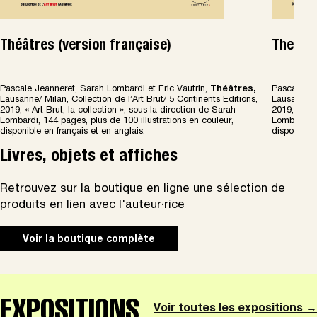
Théâtres (version française)
Theatre
Pascale Jeanneret, Sarah Lombardi et Eric Vautrin,
Th
é
â
tres,
Pascale Je
Lausanne/ Milan, Collection de l’Art Brut/ 5 Continents Editions,
Lausanne/ M
2019, « Art Brut, la collection », sous la direction de Sarah
2019, « Art
Lombardi, 144 pages, plus de 100 illustrations en couleur,
Lombardi, 1
disponible en français et en anglais.
disponible 
Livres, objets et affiches
Retrouvez sur la boutique en ligne une sélection de
produits en lien avec l'auteur·rice
Voir la boutique complète
EXPOSITIONS
Voir toutes les expositions →