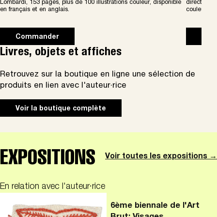
Lombardi, 153 pages, plus de 100 illustrations couleur, disponible
direction d
en français et en anglais.
couleur, di
Commander
Com
Livres, objets et affiches
Retrouvez sur la boutique en ligne une sélection de
produits en lien avec l'auteur·rice
Voir la boutique complète
EXPOSITIONS
Voir toutes les expositions →
En relation avec l'auteur·rice
6ème biennale de l'Art