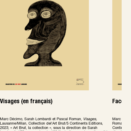
Visages (en français)
Faces (
Marc Décimo, Sarah Lombardi et Pascal Roman,
Visages
,
Marc Décim
Lausanne/Milan, Collection del’Art Brut/5 Continents Editions,
Roman,
Vi
2023, « Art Brut, la collection », sous la direction de Sarah
Continents 