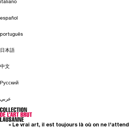
italiano
español
português
日本語
中文
Pусский
عربي
« Le vrai art, il est toujours là où on ne l'attend