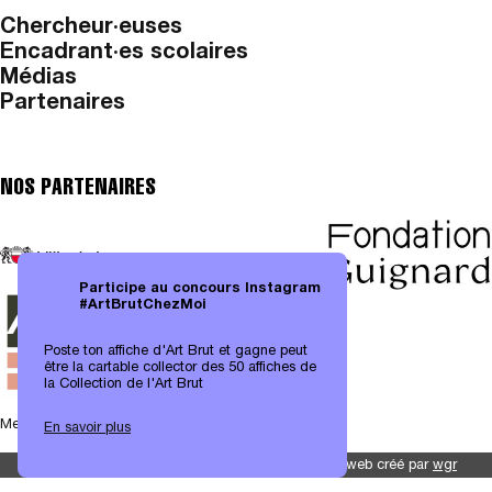
Chercheur·euses
Encadrant·es scolaires
Médias
Partenaires
NOS PARTENAIRES
Participe au concours Instagram
#ArtBrutChezMoi
Poste ton affiche d'Art Brut et gagne peut
être la cartable collector des 50 affiches de
la Collection de l'Art Brut
Mentions légales
|
Protection des données
En savoir plus
Site web créé par
wgr