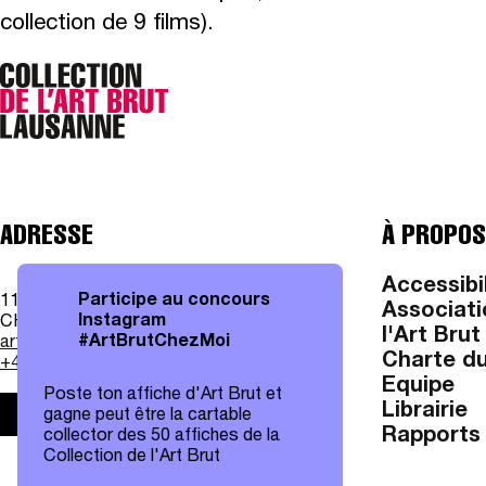
collection de 9 films).
ADRESSE
À PROPOS
Accessibi
Participe au concours
11, av. des Bergières
Associati
Instagram
CH - 1004 Lausanne
l'Art Brut
#ArtBrutChezMoi
art.brut@lausanne.ch
Charte du
+41 21 315 25 70
Equipe
Poste ton affiche d'Art Brut et
Librairie
gagne peut être la cartable
Infos pratiques
Rapports 
collector des 50 affiches de la
Collection de l'Art Brut