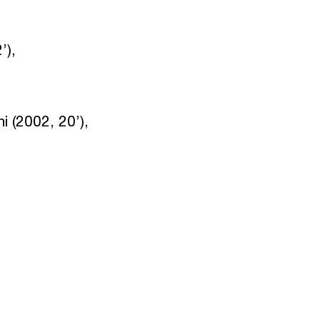
’),
i (2002, 20’),