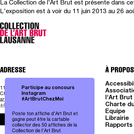
La Collection de l'Art Brut est présente dans c
L'exposition est à voir du 11 juin 2013 au 26 ao
ADRESSE
À PROPOS
Accessibi
Participe au concours
11, av. des Bergières
Associati
Instagram
CH - 1004 Lausanne
l'Art Brut
#ArtBrutChezMoi
art.brut@lausanne.ch
Charte du
+41 21 315 25 70
Equipe
Poste ton affiche d'Art Brut et
Librairie
gagne peut être la cartable
Infos pratiques
Rapports 
collector des 50 affiches de la
Collection de l'Art Brut